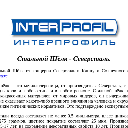
Стальной Шёлк - Северсталь.
льной Шёлк от концерна Северсталь в Клину и Солнечного
таж
.
шёлк – это металлочерепица, от производителя Северсталь, с
для кровли любого типа и в любом регионе. Стальной шёлк п
кокрасочных материалов от мировых лидеров, он выдержива
не оказывает какого-либо вредного влияния на человека и окр
 ниже гигиенических нормативов. Это подтверждено экспертным
стали
всегда
составляет не менее 0,5 миллиметра, класс цинк
275 граммов, цветное покрытие составляет 25 мкм. Произво
5-17 лет, на сохранение декоративных свойств 10 лет. Произво