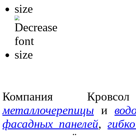
Компания Кровсо
металлочерепицы
и
вод
фасадных панелей
,
гибк