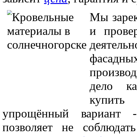
Мы зарек
и прове
деятель
фасад
произво
дело ка
купит
упрощённый вариант 
позволяет не соблюда