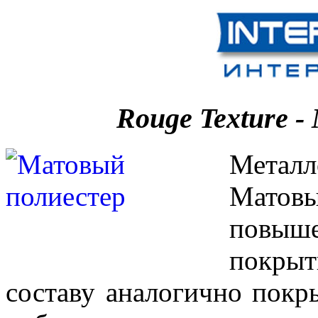
Rouge Texture
-
Метал
Матов
повыш
покры
составу аналогично покр