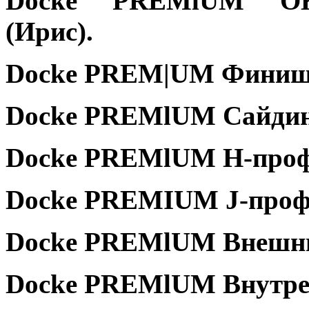
Dоcke PREMlUM О
(Ирис).
Dоcke PREM|UM Финишн
Dоcke PREMlUM Сайдинг
Dоcke PREMlUM Н-проф
Dоcke PREMIUM Ј-профи
Dоcke PREMlUM Внешний
Dоcke PREMlUM Внутрен