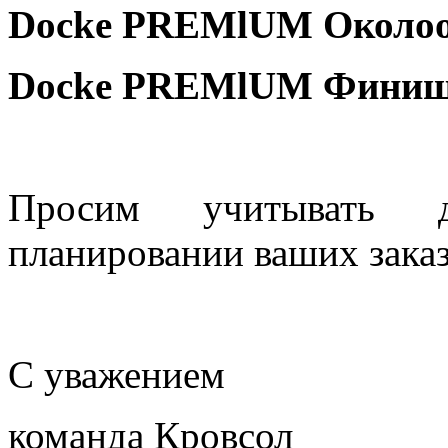
Dоcke PREMlUM Околоо
Dоcke PREMlUM Финишн
Просим учитывать 
планировании ваших зака
С уважением
команда Кровсол