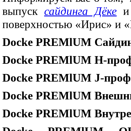
выпуск
сайдинга Дёке
и 
поверхностью «Ирис» и «П
Dоcke PREMlUM Сайдинг
Dоcke PREMlUM Н-проф
Dоcke PREMlUM Ј-профи
Dоcke PREMlUM Внешний
Dоcke PREMlUM Внутрен